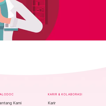
ALODOC
KARIR & KOLABORASI
entang Kami
Karir