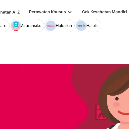
keyboard_arrow_down
keybo
Perawatan Khusus
Cek Kesehatan Mandiri
hatan A-Z
are
Asuransiku
Haloskin
Halofit