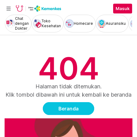
Masuk
Chat
Toko
dengan
Homecare
Asuransiku
Kesehatan
Dokter
404
Halaman tidak ditemukan.
Klik tombol dibawah ini untuk kembali ke beranda
Beranda