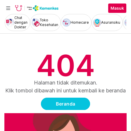
Masuk
Chat
Toko
dengan
Homecare
Asuransiku
Kesehatan
Dokter
404
Halaman tidak ditemukan.
Klik tombol dibawah ini untuk kembali ke beranda
Beranda