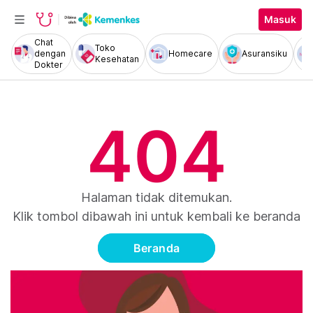
Masuk
Chat
Toko
dengan
Homecare
Asuransiku
Kesehatan
Dokter
404
Halaman tidak ditemukan.
Klik tombol dibawah ini untuk kembali ke beranda
Beranda