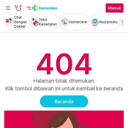
Masuk
Chat
Toko
dengan
Homecare
Asuransiku
Kesehatan
Dokter
404
Halaman tidak ditemukan.
Klik tombol dibawah ini untuk kembali ke beranda
Beranda