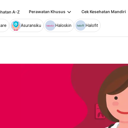
keyboard_arrow_down
keybo
Perawatan Khusus
Cek Kesehatan Mandiri
hatan A-Z
are
Asuransiku
Haloskin
Halofit