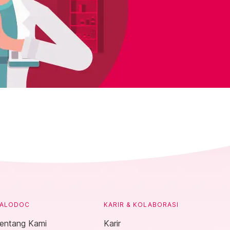
ALODOC
KARIR & KOLABORASI
entang Kami
Karir