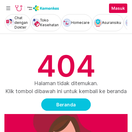
Masuk
Chat
Toko
dengan
Homecare
Asuransiku
Kesehatan
Dokter
404
Halaman tidak ditemukan.
Klik tombol dibawah ini untuk kembali ke beranda
Beranda