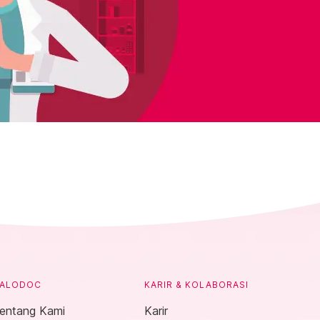
ALODOC
KARIR & KOLABORASI
entang Kami
Karir