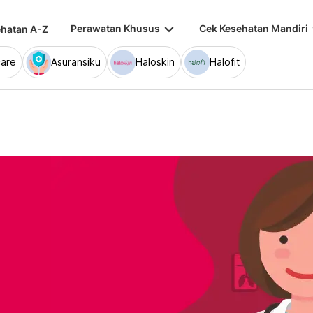
keyboard_arrow_down
keybo
Perawatan Khusus
Cek Kesehatan Mandiri
hatan A-Z
are
Asuransiku
Haloskin
Halofit