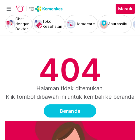
Masuk
Chat
Toko
dengan
Homecare
Asuransiku
Kesehatan
Dokter
404
Halaman tidak ditemukan.
Klik tombol dibawah ini untuk kembali ke beranda
Beranda