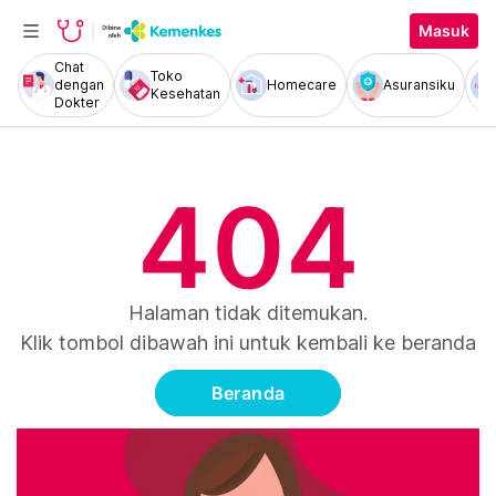
Masuk
Chat
Toko
dengan
Homecare
Asuransiku
Kesehatan
Dokter
404
Halaman tidak ditemukan.
Klik tombol dibawah ini untuk kembali ke beranda
Beranda