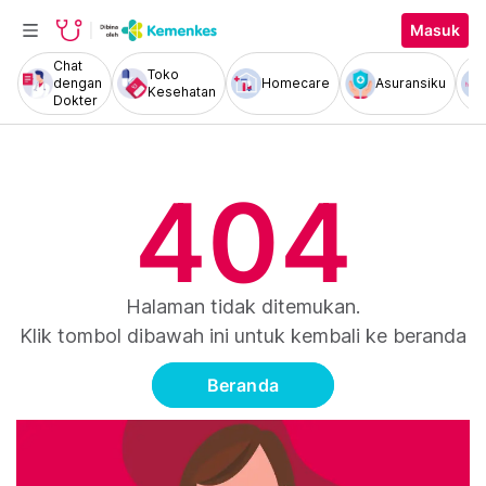
Masuk
Chat
Toko
dengan
Homecare
Asuransiku
Kesehatan
Dokter
404
Halaman tidak ditemukan.
Klik tombol dibawah ini untuk kembali ke beranda
Beranda