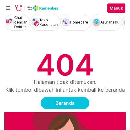
Masuk
Chat
Toko
dengan
Homecare
Asuransiku
Kesehatan
Dokter
404
Halaman tidak ditemukan.
Klik tombol dibawah ini untuk kembali ke beranda
Beranda