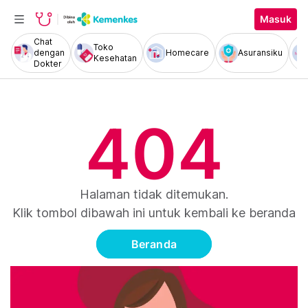
Masuk
Chat
Toko
dengan
Homecare
Asuransiku
Kesehatan
Dokter
404
Halaman tidak ditemukan.
Klik tombol dibawah ini untuk kembali ke beranda
Beranda