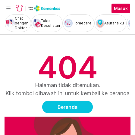
Masuk
Chat
Toko
dengan
Homecare
Asuransiku
Kesehatan
Dokter
404
Halaman tidak ditemukan.
Klik tombol dibawah ini untuk kembali ke beranda
Beranda