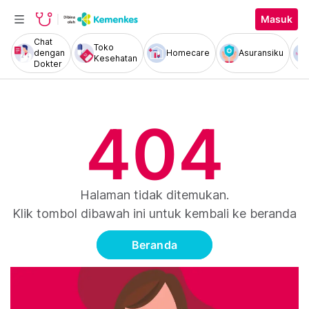
Masuk
Chat
Toko
dengan
Homecare
Asuransiku
Kesehatan
Dokter
404
Halaman tidak ditemukan.
Klik tombol dibawah ini untuk kembali ke beranda
Beranda