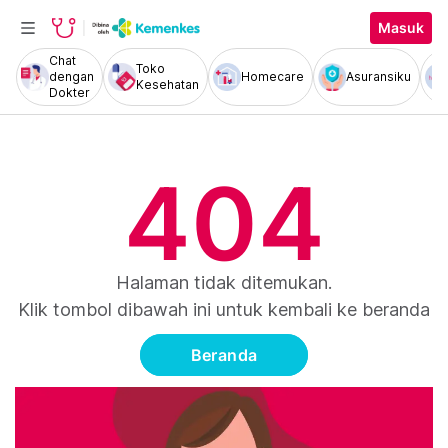
Masuk
Chat
Toko
dengan
Homecare
Asuransiku
Kesehatan
Dokter
404
Halaman tidak ditemukan.
Klik tombol dibawah ini untuk kembali ke beranda
Beranda