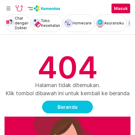
Masuk
Chat
Toko
dengan
Homecare
Asuransiku
Kesehatan
Dokter
404
Halaman tidak ditemukan.
Klik tombol dibawah ini untuk kembali ke beranda
Beranda