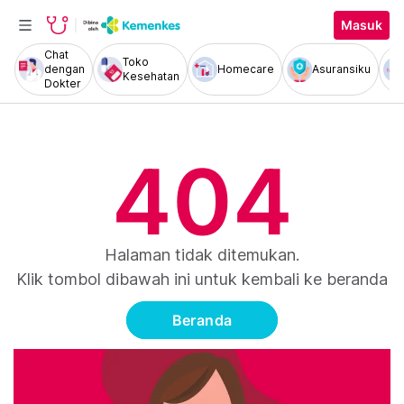
Masuk
Chat
Toko
dengan
Homecare
Asuransiku
Kesehatan
Dokter
404
Halaman tidak ditemukan.
Klik tombol dibawah ini untuk kembali ke beranda
Beranda