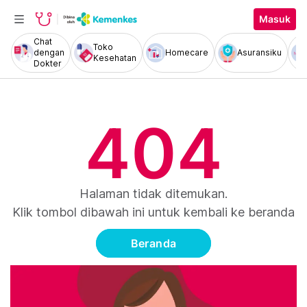
Masuk
Chat
Toko
dengan
Homecare
Asuransiku
Kesehatan
Dokter
404
Halaman tidak ditemukan.
Klik tombol dibawah ini untuk kembali ke beranda
Beranda