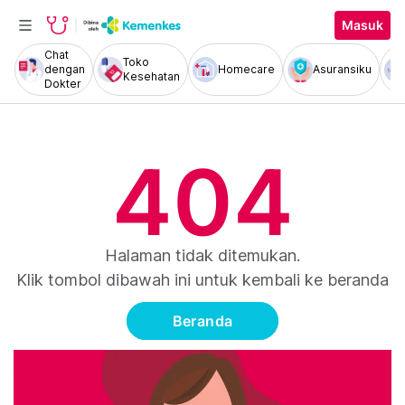
Masuk
Chat
Toko
dengan
Homecare
Asuransiku
Kesehatan
Dokter
404
Halaman tidak ditemukan.
Klik tombol dibawah ini untuk kembali ke beranda
Beranda