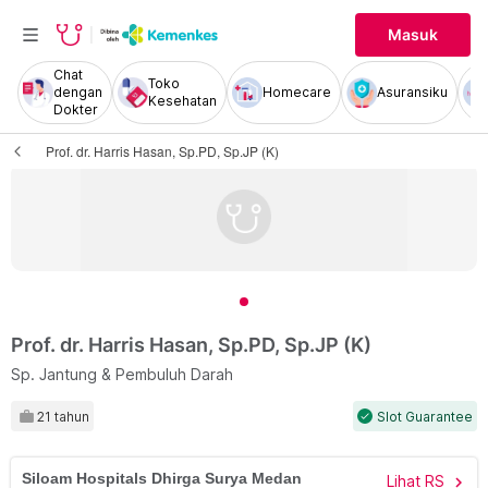
Masuk
Chat
Toko
dengan
Homecare
Asuransiku
Kesehatan
Dokter
Prof. dr. Harris Hasan, Sp.PD, Sp.JP (K)
Prof. dr. Harris Hasan, Sp.PD, Sp.JP (K)
Sp. Jantung & Pembuluh Darah
21 tahun
Slot Guarantee
check
Siloam Hospitals Dhirga Surya Medan
Lihat RS
chevron_right