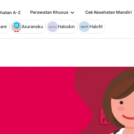
keyboard_arrow_down
keybo
Perawatan Khusus
Cek Kesehatan Mandiri
hatan A-Z
are
Asuransiku
Haloskin
Halofit