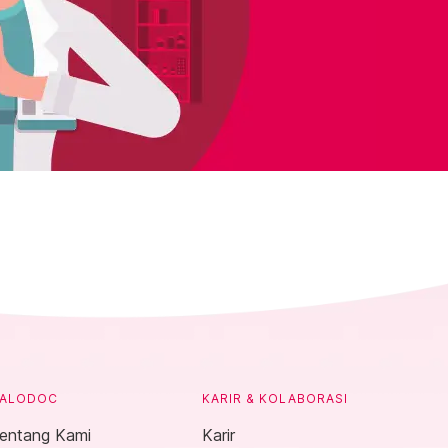
ALODOC
KARIR & KOLABORASI
entang Kami
Karir