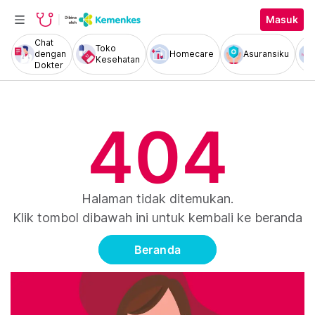
Masuk
Chat
Toko
dengan
Homecare
Asuransiku
Kesehatan
Dokter
404
Halaman tidak ditemukan.
Klik tombol dibawah ini untuk kembali ke beranda
Beranda