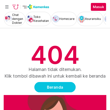
Masuk
Chat
Toko
dengan
Homecare
Asuransiku
Kesehatan
Dokter
404
Halaman tidak ditemukan.
Klik tombol dibawah ini untuk kembali ke beranda
Beranda