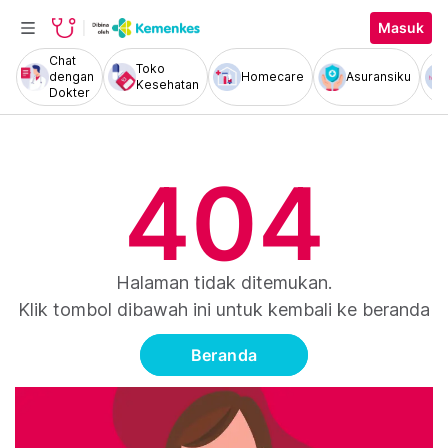
Masuk
Chat
Toko
dengan
Homecare
Asuransiku
Kesehatan
Dokter
404
Halaman tidak ditemukan.
Klik tombol dibawah ini untuk kembali ke beranda
Beranda