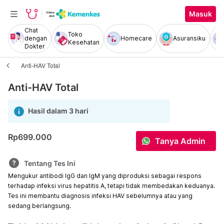
Masuk
Chat
Toko
dengan
Homecare
Asuransiku
Kesehatan
Dokter
Anti-HAV Total
Anti-HAV Total
Hasil dalam 3 hari
Rp699.000
Tanya Admin
Tentang Tes Ini
Mengukur antibodi IgG dan IgM yang diproduksi sebagai respons
terhadap infeksi virus hepatitis A, tetapi tidak membedakan keduanya.
Tes ini membantu diagnosis infeksi HAV sebelumnya atau yang
sedang berlangsung.