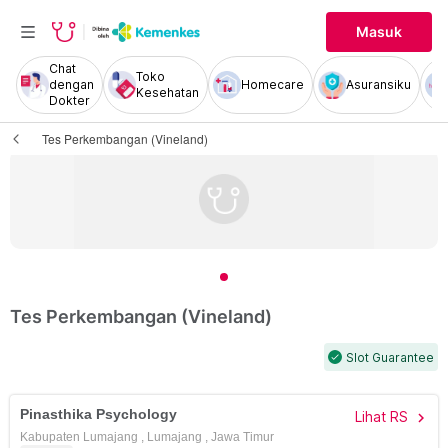
Masuk
Chat
Toko
dengan
Homecare
Asuransiku
Kesehatan
Dokter
Tes Perkembangan (Vineland)
Tes Perkembangan (Vineland)
Slot Guarantee
check
Pinasthika Psychology
Lihat RS
chevron_right
Kabupaten Lumajang
,
Lumajang
,
Jawa Timur