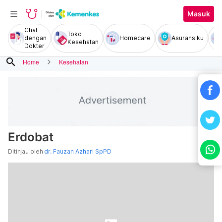
Masuk
Chat
Toko
dengan
Homecare
Asuransiku
Kesehatan
Dokter
search
Home
Kesehatan
Erdobat
Ditinjau oleh
dr. Fauzan Azhari SpPD