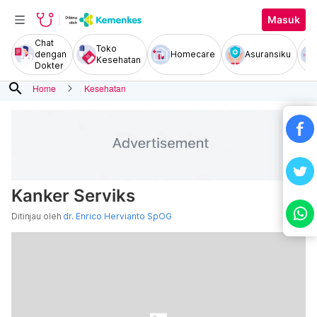
Masuk
Chat
Toko
dengan
Homecare
Asuransiku
Kesehatan
Dokter
search
Home
Kesehatan
Kanker Serviks
Ditinjau oleh
dr. Enrico Hervianto SpOG