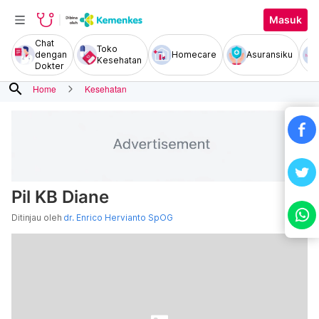
Masuk
Chat
Toko
dengan
Homecare
Asuransiku
Kesehatan
Dokter
search
Home
Kesehatan
Pil KB Diane
Ditinjau oleh
dr. Enrico Hervianto SpOG