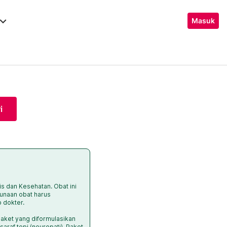
ard_arrow_down
Masuk
i
is dan Kesehatan. Obat ini
unaan obat harus
p dokter.
aket yang diformulasikan
araf tepi (neuropati). Paket