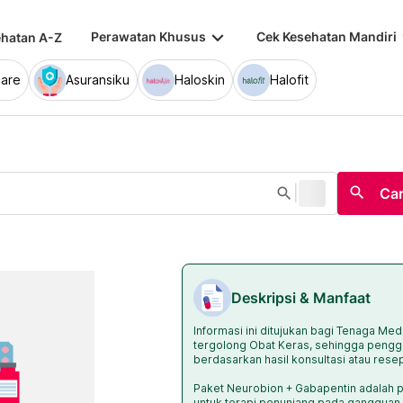
keyboard_arrow_down
keybo
Perawatan Khusus
Cek Kesehatan Mandiri
hatan A-Z
are
Asuransiku
Haloskin
Halofit
|
search
search
Car
Deskripsi & Manfaat
Informasi ini ditujukan bagi Tenaga Med
tergolong Obat Keras, sehingga pengg
berdasarkan hasil konsultasi atau rese
Paket Neurobion + Gabapentin adalah p
untuk terapi penunjang pada gangguan s