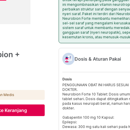
ini mengombinasikan vitamin neurotropi
perbaikan struktur saraf dengan senyaw
nyeri saraf. Paket ini terdiri dari Neur
Neurobion Forte membantu memelihara
sel-sel saraf yang mengalami kerusaka
sistem saraf untuk membantu meredakan
gangguan saraf (nyeri neuropatik), sepe
kesemutan kronis, atau menusuk-nusuk
bion +
Dosis & Aturan Pakai
Dosis
PENGGUNAAN OBAT INI HARUS SESUA
DOKTER.
Neurobion Forte 10 Tablet: Dosis umum
gan Medis
tablet sehari. Dosis dapat ditingkatkan 
pada kasus neuropati berat, namun ha
dokter.
e Keranjang
Gabapentin 100 mg 10 Kapsul:
Epilepsi:
Dewasa: 300 mg satu kali sehari pada 