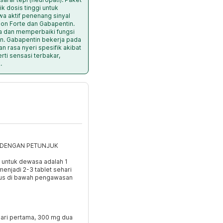
k dosis tinggi untuk
a aktif penenang sinyal
obion Forte dan Gabapentin.
 dan memperbaiki fungsi
n. Gabapentin bekerja pada
 rasa nyeri spesifik akibat
rti sensasi terbakar,
.
I DENGAN PETUNJUK
 untuk dewasa adalah 1
menjadi 2-3 tablet sehari
rus di bawah pengawasan
hari pertama, 300 mg dua