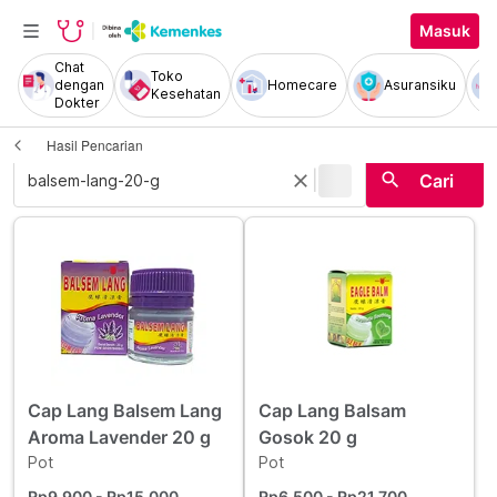
Masuk
Chat
Toko
dengan
Homecare
Asuransiku
Kesehatan
Dokter
Hasil Pencarian
|
search
close
Cari
Cap Lang Balsem Lang
Cap Lang Balsam
Aroma Lavender 20 g
Gosok 20 g
Pot
Pot
Rp9.900
- Rp15.000
Rp6.500
- Rp21.700