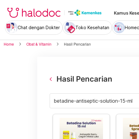
Kamus Kese
Chat dengan Dokter
Toko Kesehatan
Homec
Home
Obat & Vitamin
Hasil Pencarian
Hasil Pencarian
arrow_back_ios