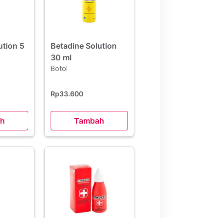
ution 5
Betadine Solution
30 ml
Botol
Rp33.600
h
Tambah