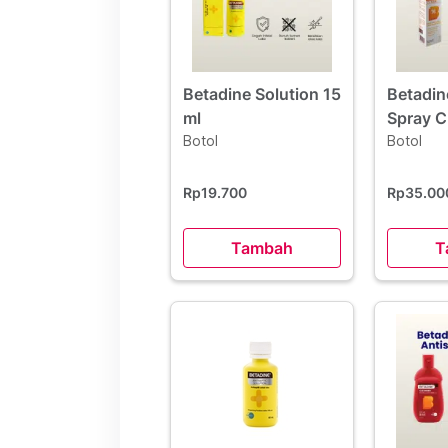
Betadine Solution 15
Betadin
ml
Spray C
Botol
Botol
Rp19.700
Rp35.0
Tambah
T