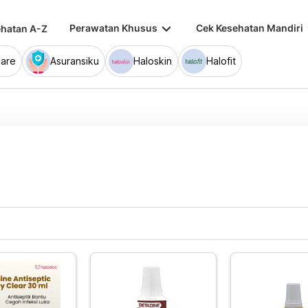
keyboard_arrow_down
keybo
Perawatan Khusus
Cek Kesehatan Mandiri
hatan A-Z
are
Asuransiku
Haloskin
Halofit