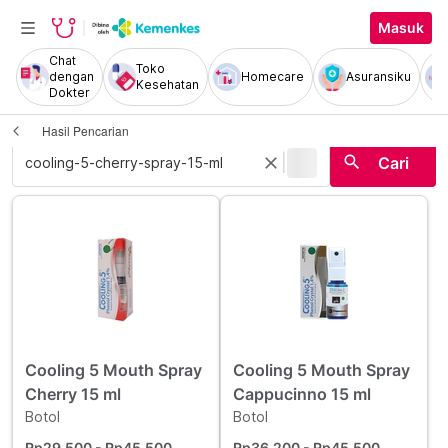
Masuk
Chat
Toko
dengan
Homecare
Asuransiku
Kesehatan
Dokter
Hasil Pencarian
|
search
close
Cari
Cooling 5 Mouth Spray
Cooling 5 Mouth Spray
Cherry 15 ml
Cappucinno 15 ml
Botol
Botol
Rp29.500
- Rp45.500
Rp36.200
- Rp45.500