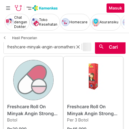
Masuk
Chat
Toko
dengan
Homecare
Asuransiku
Kesehatan
Dokter
Hasil Pencarian
|
search
close
Cari
Freshcare Roll On
Freshcare Roll On
Minyak Angin Strong
Minyak Angin Strong
(Hot) 10 ml
Botol
(Hot) 10 ml 3 Botol -
Per 3 Botol
Hemat Borongan
Rp20.000
Rp46.000