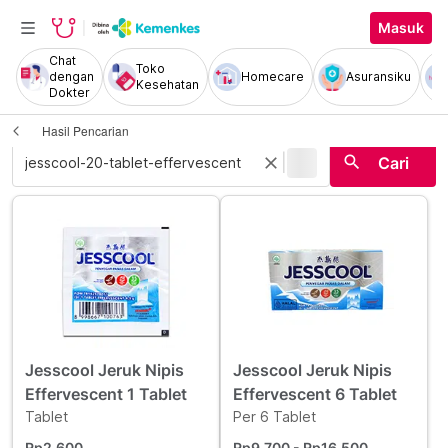
Masuk
Chat
Toko
dengan
Homecare
Asuransiku
Kesehatan
Dokter
Hasil Pencarian
|
search
close
Cari
Jesscool Jeruk Nipis
Jesscool Jeruk Nipis
Effervescent 1 Tablet
Effervescent 6 Tablet
Tablet
Per 6 Tablet
Rp2.600
Rp9.700
- Rp16.500