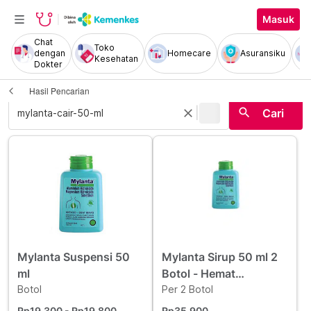
Masuk
Chat
Toko
dengan
Homecare
Asuransiku
Kesehatan
Dokter
Hasil Pencarian
|
search
close
Cari
Mylanta Suspensi 50
Mylanta Sirup 50 ml 2
ml
Botol - Hemat
Botol
Borongan
Per 2 Botol
Rp19.300
- Rp19.800
Rp35.900