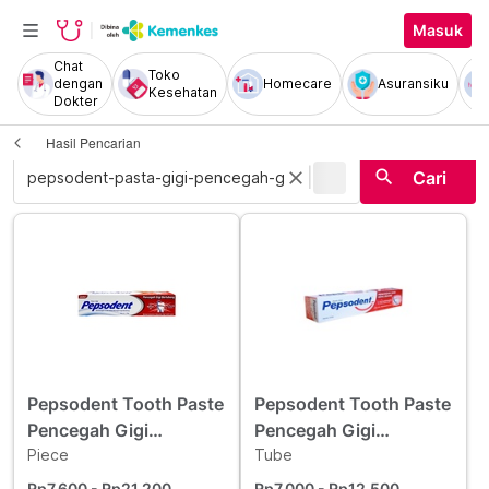
Masuk
Chat
Toko
dengan
Homecare
Asuransiku
Kesehatan
Dokter
Hasil Pencarian
|
search
close
Cari
Pepsodent Tooth Paste
Pepsodent Tooth Paste
Pencegah Gigi
Pencegah Gigi
Berlubang 190 g
Piece
Berlubang 120 g
Tube
Rp7.600
- Rp21.200
Rp7.000
- Rp12.500