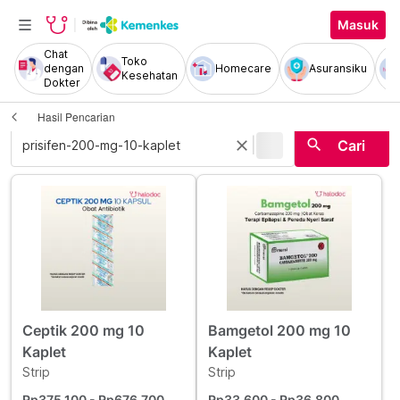
Masuk
Chat
Toko
dengan
Homecare
Asuransiku
Kesehatan
Dokter
Hasil Pencarian
|
search
close
Cari
Ceptik 200 mg 10
Bamgetol 200 mg 10
Kaplet
Kaplet
Strip
Strip
Rp375.100
- Rp676.700
Rp33.600
- Rp36.800