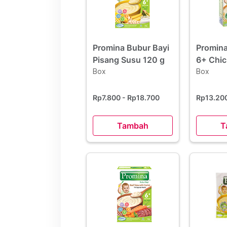
Promina Bubur Bayi
Promina
Pisang Susu 120 g
6+ Chi
Box
Mushro
Box
Rp7.800
- Rp18.700
Rp13.20
Tambah
T