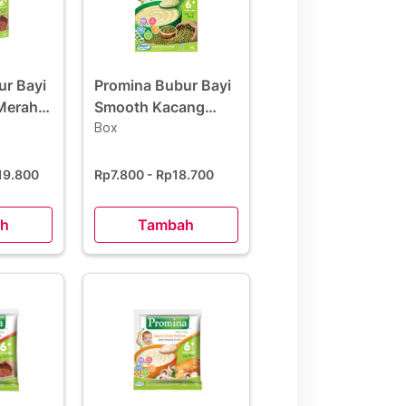
ur Bayi
Promina Bubur Bayi
 Merah
Smooth Kacang
Hijau 120 g
Box
19.800
Rp7.800
- Rp18.700
h
Tambah