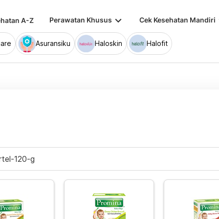
keyboard_arrow_down
keybo
Perawatan Khusus
Cek Kesehatan Mandiri
hatan A-Z
are
Asuransiku
Haloskin
Halofit