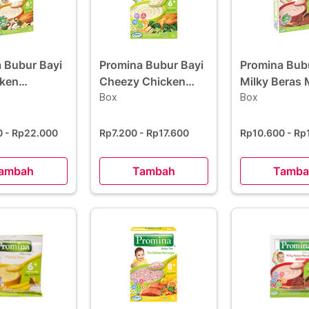
 Bubur Bayi
Promina Bubur Bayi
Promina Bub
cken
Cheezy Chicken
Milky Beras
om 120 g
Broccoli 120 g
Box
120 g
Box
0
- Rp22.000
Rp7.200
- Rp17.600
Rp10.600
- Rp
ambah
Tambah
Tamba