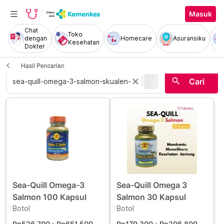
Masuk
Chat
Toko
dengan
Homecare
Asuransiku
Kesehatan
Dokter
Hasil Pencarian
|
search
close
Cari
Sea-Quill Omega-3
Sea-Quill Omega 3
Salmon 100 Kapsul
Salmon 30 Kapsul
Botol
Botol
Rp526.700
- Rp651.500
Rp179.300
- Rp206.800