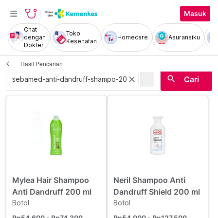
Masuk
Chat
Toko
dengan
Homecare
Asuransiku
Kesehatan
Dokter
Hasil Pencarian
|
search
close
Cari
Mylea Hair Shampoo
Neril Shampoo Anti
Anti Dandruff 200 ml
Dandruff Shield 200 ml
Botol
Botol
Rp54.600
- Rp74.300
Rp54.000
- Rp127.500