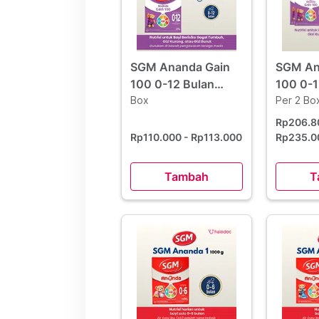
SGM Ananda Gain
SGM An
100 0-12 Bulan
100 0-1
Susu Bubuk 400 g
Box
Susu B
Per 2 Bo
Box - H
Rp206.
Borong
Rp110.000
- Rp113.000
Rp235.0
Tambah
T