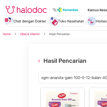
Kamus Kese
Chat dengan Dokter
Toko Kesehatan
Homec
Home
Obat & Vitamin
Hasil Pencarian
Hasil Pencarian
arrow_back_ios