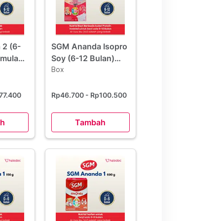
2 (6-
SGM Ananda Isopro
rmula
Soy (6-12 Bulan)
400 g
Formula Lanjutan
Box
Bubuk 400 g
77.400
Rp46.700
- Rp100.500
h
Tambah