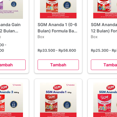
anda Gain
SGM Ananda 1 (0-6
SGM Ananda 
2 Bulan
Bulan) Formula Bayi
12 Bulan) Fo
ubuk 400 g 2
x
Bubuk 400 g
Box
Bayi Bubuk 
Box
emat
800
-
an
00
Rp33.500
- Rp56.600
Rp25.300
- Rp
ambah
Tambah
Tamba