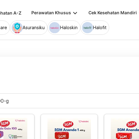
keyboard_arrow_down
keybo
Perawatan Khusus
Cek Kesehatan Mandiri
hatan A-Z
are
Asuransiku
Haloskin
Halofit