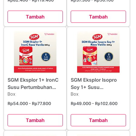
Tambah
Tambah
SGM Eksplor 1+ IronC
SGM Eksplor Isopro
Susu Pertumbuhan
Soy 1+ Susu
Rasa Vanila 600 g
Box
Pertumbuhan Rasa
Box
Vanila 400 g
Rp54.000
- Rp77.800
Rp49.000
- Rp102.600
Tambah
Tambah