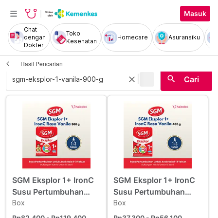
Masuk
Chat
Toko
dengan
Homecare
Asuransiku
Kesehatan
Dokter
Hasil Pencarian
|
search
close
Cari
SGM Eksplor 1+ IronC
SGM Eksplor 1+ IronC
Susu Pertumbuhan
Susu Pertumbuhan
Rasa Vanila 900 g
Box
Rasa Vanila 400 g
Box
Rp82.400
- Rp119.400
Rp37.300
- Rp56.100