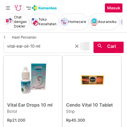
Masuk
Chat
Toko
dengan
Homecare
Asuransiku
Kesehatan
Dokter
Hasil Pencarian
|
search
close
Cari
Vital Ear Drops 10 ml
Cendo Vital 10 Tablet
Botol
Strip
Rp21.200
Rp45.300