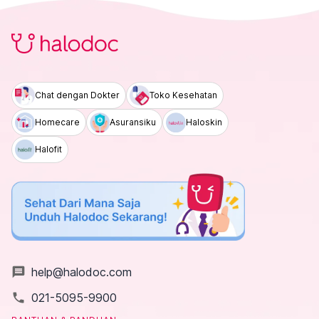
Chat dengan Dokter
Toko Kesehatan
Homecare
Asuransiku
Haloskin
Halofit
message
help@halodoc.com
local_phone
021-5095-9900