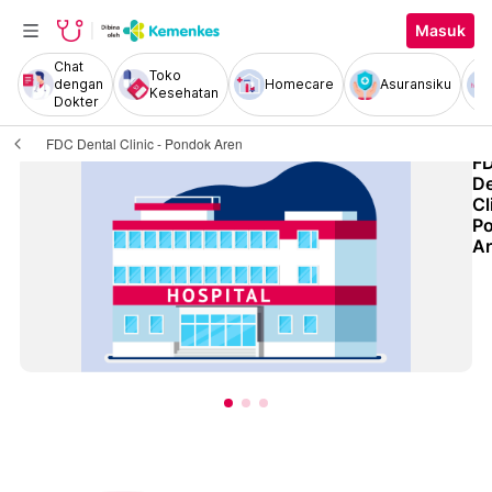
Masuk
Chat
Toko
dengan
Homecare
Asuransiku
Kesehatan
Dokter
FDC Dental Clinic - Pondok Aren
F
De
Cl
P
A