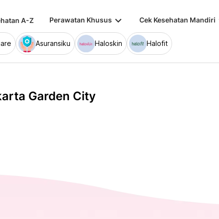
keyboard_arrow_down
keybo
Perawatan Khusus
Cek Kesehatan Mandiri
hatan A-Z
are
Asuransiku
Haloskin
Halofit
karta Garden City