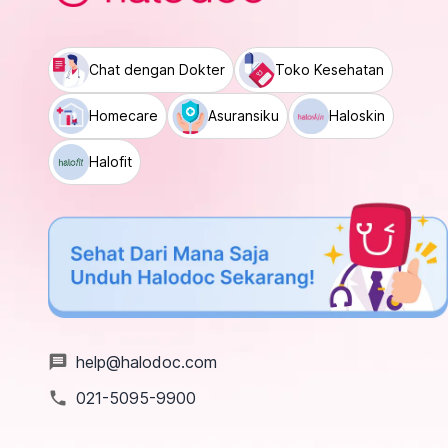
Chat dengan Dokter
Toko Kesehatan
Homecare
Asuransiku
Haloskin
Halofit
message
help@halodoc.com
local_phone
021-5095-9900