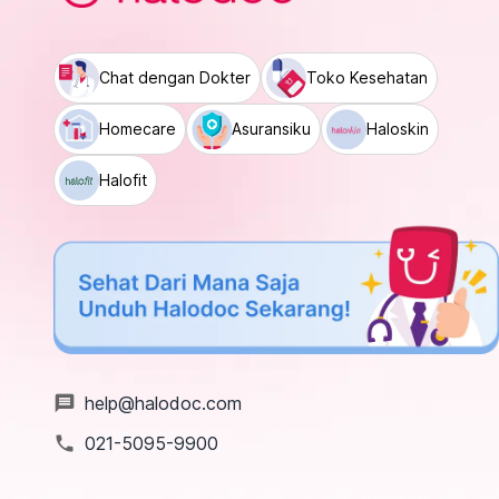
Chat dengan Dokter
Toko Kesehatan
Homecare
Asuransiku
Haloskin
Halofit
message
help@halodoc.com
local_phone
021-5095-9900