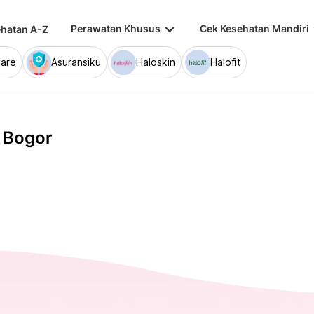
keyboard_arrow_down
keybo
Perawatan Khusus
Cek Kesehatan Mandiri
hatan A-Z
are
Asuransiku
Haloskin
Halofit
e Bogor