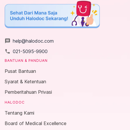
message
help@halodoc.com
local_phone
021-5095-9900
BANTUAN & PANDUAN
Pusat Bantuan
Syarat & Ketentuan
Pemberitahuan Privasi
HALODOC
Tentang Kami
Board of Medical Excellence