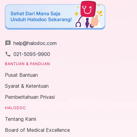
message
help@halodoc.com
local_phone
021-5095-9900
BANTUAN & PANDUAN
Pusat Bantuan
Syarat & Ketentuan
Pemberitahuan Privasi
HALODOC
Tentang Kami
Board of Medical Excellence