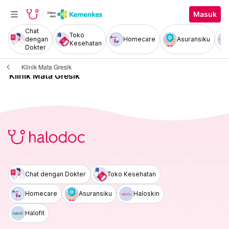
Masuk
Chat
Toko
dengan
Homecare
Asuransiku
Kesehatan
Dokter
Klinik Mata Gresik
Klinik Mata Gresik
Chat dengan Dokter
Toko Kesehatan
Homecare
Asuransiku
Haloskin
Halofit